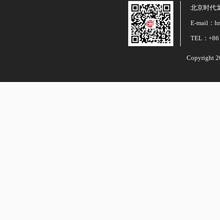
北京时代
E-mail：hr
TEL：+86 
Copyright 2