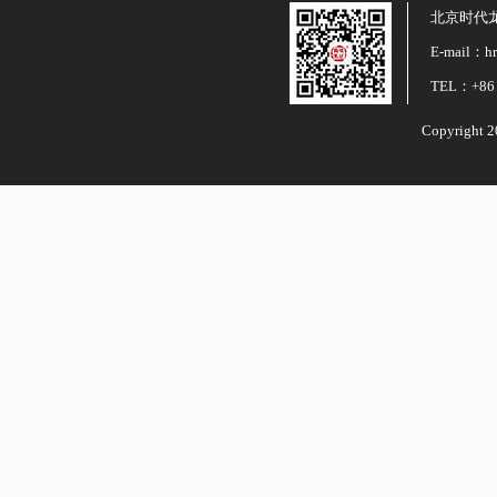
北京时代
E-mail：hr
TEL：+86 
Copyright 2